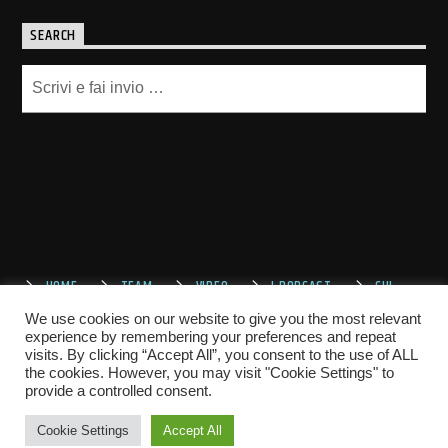
SEARCH
HOME
TEAM
VIDEO
I PODCAST
CHI
SIAMO
CONTATTACI
We use cookies on our website to give you the most relevant
experience by remembering your preferences and repeat
visits. By clicking “Accept All”, you consent to the use of ALL
the cookies. However, you may visit "Cookie Settings" to
provide a controlled consent.
Cookie Settings
Accept All