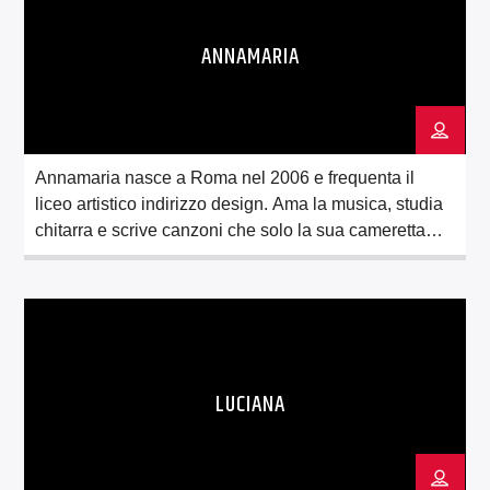
ANNAMARIA
Annamaria nasce a Roma nel 2006 e frequenta il
liceo artistico indirizzo design. Ama la musica, studia
chitarra e scrive canzoni che solo la sua cameretta
conosce. Non vede l’ora di finire il liceo per
avventurarsi nella costruzione del suo futuro, che
spera sia molto musicale. Entrata in punta di piedi
nella FrammaRadioWeb, ha subito […]
LUCIANA