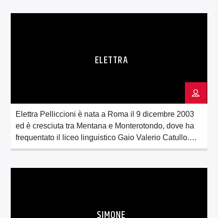
curiosa, le novità e la conoscenza di nuove persone
la stimolano da sempre… Per questo il cambiamento
è sempre dietro l’angolo e […]
ELETTRA
Elettra Pelliccioni è nata a Roma il 9 dicembre 2003
ed è cresciuta tra Mentana e Monterotondo, dove ha
frequentato il liceo linguistico Gaio Valerio Catullo.
Frequentante del corso di laurea di lingue orientali
alla Sapienza, ama la cultura e la letteratura orientale,
ma non solo. La musica, le serie TV e i film, ma […]
SIMONE