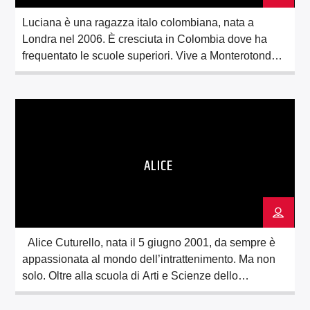
Luciana è una ragazza italo colombiana, nata a
Londra nel 2006. È cresciuta in Colombia dove ha
frequentato le scuole superiori. Vive a Monterotondo
e, vista la sua curiosità e il suo desiderio di imparare
sempre cose nuove, ha deciso subito di prendere
parte del team della FrammaRadioWeb. Sin da
bambina si è avvicinata al […]
ALICE
Alice Cuturello, nata il 5 giugno 2001, da sempre è
appassionata al mondo dell’intrattenimento. Ma non
solo. Oltre alla scuola di Arti e Scienze dello
Spettacolo, è cresciuta con lo studio della musica, e in
particolare del canto. Inguaribile attivista, si impegna