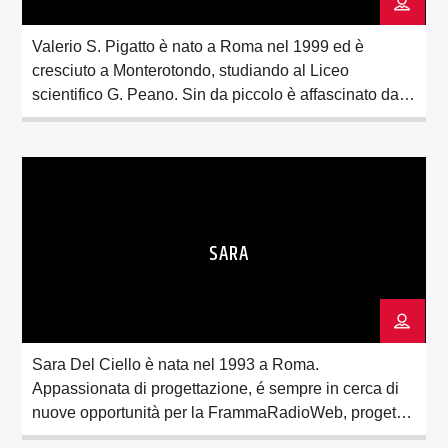
Valerio S. Pigatto è nato a Roma nel 1999 ed è
cresciuto a Monterotondo, studiando al Liceo
scientifico G. Peano. Sin da piccolo è affascinato dal
mondo del cinema e della televisione. Coltivando
questa passione, è riuscito a diventare tecnico audio
in una grande società. Infatti, è proprio questa la
postazione che preferisce, ma non […]
SARA
Sara Del Ciello è nata nel 1993 a Roma.
Appassionata di progettazione, é sempre in cerca di
nuove opportunità per la FrammaRadioWeb, progetto
che ha contribuito a far nascere e che coordina. È