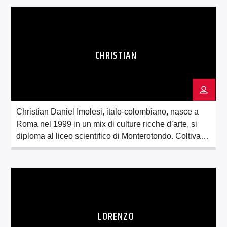
quindi per unire il senso di vivere in collettività con la
pratica […]
CHRISTIAN
Christian Daniel Imolesi, italo-colombiano, nasce a
Roma nel 1999 in un mix di culture ricche d’arte, si
diploma al liceo scientifico di Monterotondo. Coltiva
sin da piccolo una passione per la musica e a 17 anni
scopre il pianoforte classico, attualmente al centro del
suo percorso di studi. Nel contempo sviluppa varie
passioni, spaziando dalla […]
LORENZO