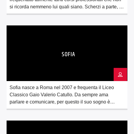
si ricorda nemmeno lui quali siano. Scherzi a parte, è
diplomato in metalmeccanica, elettronica, moda e
costume. Amante della musica sin dalla nascita, è il
batterista dei Moon Park. Dagli amici soprannominato
Figaro per il suo essere un tuttofare […]
SOFIA
Sofia nasce a Roma nel 2007 e frequenta il Liceo
Classico Gaio Valerio Catullo. Da sempre ama
parlare e comunicare, per questo il suo sogno è
quello di insegnare e scrivere. Non sa bene se
definirsi estroversa o introversa…di sicuro non è
timida e quando deve esporsi lo fa (certe volte le fa
addirittura piacere). […]