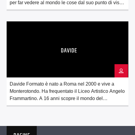
per far vedere al mondo le cose dal suo punto di vista.
Frequenta il Liceo Scientifico G. Peano di
Monterotondo, dove partecipa al TGPeano,
immergendosi nel magico mondo dell’informazione.
Proseguendo su questa strada, aderisce alla […]
DAVIDE
Davide Formato è nato a Roma nel 2000 e vive a
Monterotondo. Ha frequentato il Liceo Artistico Angelo
Frammartino. A 16 anni scopre il mondo del
doppiaggio e del teatro, incontro che segna una svolta
nella sua vita. Frequenta un corso di doppiaggio alla
Scuola “Titania” e dei corsi di recitazione presso le
Scuole di […]