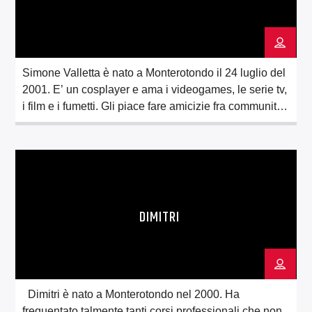
Simone Valletta è nato a Monterotondo il 24 luglio del
2001. E’ un cosplayer e ama i videogames, le serie tv,
i film e i fumetti. Gli piace fare amicizie fra community
diverse. Se la cava molto bene con la lingua inglese e
vuole imparare altrettanto bene lo spagnolo. Un’altra
sua grande passione è lo […]
DIMITRI
Dimitri è nato a Monterotondo nel 2000. Ha
frequentato talmente tanti corsi professionali che non