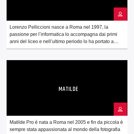
Lorenzo Pelliccioni nasce a Roma nel 1997, la
passione per l’informatica lo accompagna dai primi
anni del liceo e nell’ultimo periodo lo ha portato a
lavorare nel settore della programmazione, del web
design e della consulenza IT. Lorenzo non è solo
attratto da numeri e schemi, svolge anche diverse
attività di volontariato con piccole e […]
MATILDE
Matilde Pro è nata a Roma nel 2005 e fin da piccola è
sempre stata appassionata al mondo della fotografia