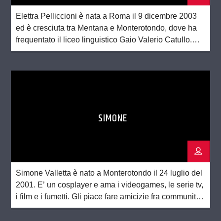
Elettra Pelliccioni è nata a Roma il 9 dicembre 2003
ed è cresciuta tra Mentana e Monterotondo, dove ha
frequentato il liceo linguistico Gaio Valerio Catullo.
Frequentante del corso di laurea di lingue orientali
alla Sapienza, ama la cultura e la letteratura orientale,
ma non solo. La musica, le serie TV e i film, ma […]
SIMONE
Simone Valletta è nato a Monterotondo il 24 luglio del
2001. E’ un cosplayer e ama i videogames, le serie tv,
i film e i fumetti. Gli piace fare amicizie fra community
diverse. Se la cava molto bene con la lingua inglese e
vuole imparare altrettanto bene lo spagnolo. Un’altra