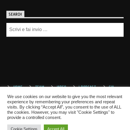
SEARCH
HOME
TEAM
VIDEO
I PODCAST
CHI
SIAMO
CONTATTACI
We use cookies on our website to give you the most relevant
experience by remembering your preferences and repeat
visits. By clicking “Accept All”, you consent to the use of ALL
the cookies. However, you may visit "Cookie Settings" to
provide a controlled consent.
Cookie Settings
Accept All