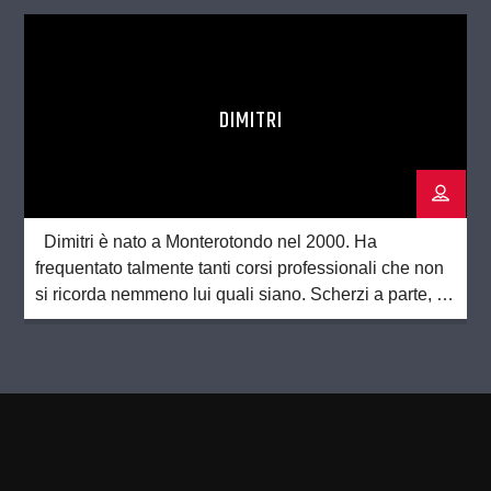
sua grande passione è lo […]
DIMITRI
Dimitri è nato a Monterotondo nel 2000. Ha
frequentato talmente tanti corsi professionali che non
si ricorda nemmeno lui quali siano. Scherzi a parte, è
diplomato in metalmeccanica, elettronica, moda e
costume. Amante della musica sin dalla nascita, è il
batterista dei Moon Park. Dagli amici soprannominato
Figaro per il suo essere un tuttofare […]