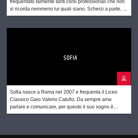
frequentato talmente tanti corsi professionali che non
si ricorda nemmeno lui quali siano. Scherzi a parte, è
diplomato in metalmeccanica, elettronica, moda e
costume. Amante della musica sin dalla nascita, è il
batterista dei Moon Park. Dagli amici soprannominato
Figaro per il suo essere un tuttofare […]
SOFIA
Sofia nasce a Roma nel 2007 e frequenta il Liceo
Classico Gaio Valerio Catullo. Da sempre ama
parlare e comunicare, per questo il suo sogno è
quello di insegnare e scrivere. Non sa bene se
definirsi estroversa o introversa…di sicuro non è
timida e quando deve esporsi lo fa (certe volte le fa
addirittura piacere). […]