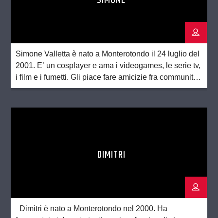
Simone Valletta è nato a Monterotondo il 24 luglio del
2001. E’ un cosplayer e ama i videogames, le serie tv,
i film e i fumetti. Gli piace fare amicizie fra community
diverse. Se la cava molto bene con la lingua inglese e
vuole imparare altrettanto bene lo spagnolo. Un’altra
sua grande passione è lo […]
DIMITRI
Dimitri è nato a Monterotondo nel 2000. Ha