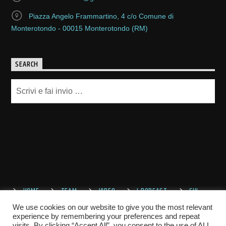
Piazza Angelo Frammartino, 4 c/o Comune di
Monterotondo - 00015 Monterotondo (RM)
SEARCH
HOME
TEAM
VIDEO
I PODCAST
CHI
SIAMO
CONTATTACI
We use cookies on our website to give you the most relevant
experience by remembering your preferences and repeat
visits. By clicking “Accept All”, you consent to the use of ALL