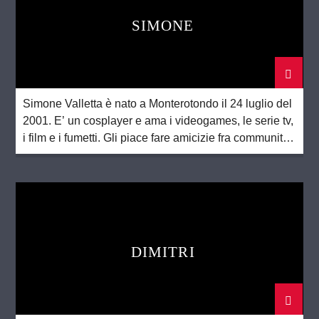
SIMONE
Simone Valletta è nato a Monterotondo il 24 luglio del
2001. E’ un cosplayer e ama i videogames, le serie tv,
i film e i fumetti. Gli piace fare amicizie fra community
diverse. Se la cava molto bene con la lingua inglese e
vuole imparare altrettanto bene lo spagnolo. Un’altra
sua grande passione è lo […]
DIMITRI