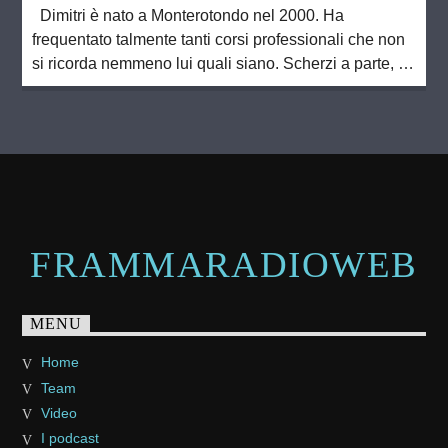
Dimitri è nato a Monterotondo nel 2000. Ha
frequentato talmente tanti corsi professionali che non
si ricorda nemmeno lui quali siano. Scherzi a parte, è
diplomato in metalmeccanica, elettronica, moda e
costume. Amante della musica sin dalla nascita, è il
batterista dei Moon Park. Dagli amici soprannominato
Figaro per il suo essere un tuttofare […]
FRAMMARADIOWEB
MENU
Home
Team
Video
I podcast