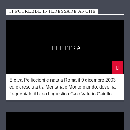
TI POTREBBE INTERESSARE ANCHE
ELETTRA
Elettra Pelliccioni è nata a Roma il 9 dicembre 2003
ed è cresciuta tra Mentana e Monterotondo, dove ha
frequentato il liceo linguistico Gaio Valerio Catullo.
Frequentante del corso di laurea di lingue orientali
alla Sapienza, ama la cultura e la letteratura orientale,
ma non solo. La musica, le serie TV e i film, ma […]