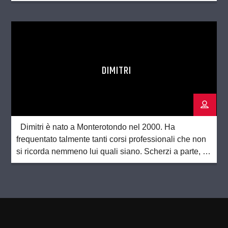
diverse. Se la cava molto bene con la lingua inglese e
vuole imparare altrettanto bene lo spagnolo. Un’altra
sua grande passione è lo […]
DIMITRI
Dimitri è nato a Monterotondo nel 2000. Ha
frequentato talmente tanti corsi professionali che non
si ricorda nemmeno lui quali siano. Scherzi a parte, è
diplomato in metalmeccanica, elettronica, moda e
costume. Amante della musica sin dalla nascita, è il
batterista dei Moon Park. Dagli amici soprannominato
Figaro per il suo essere un tuttofare […]