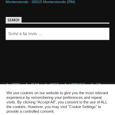
Monterotondo - 00015 Monterotondo (RM)
SEARCH
HOME
TEAM
VIDEO
I PODCAST
CHI
SIAMO
CONTATTACI
We use cookies on our website to give you the most relevant
experience by remembering your preferences and repeat
visits. By clicking “Accept All”, you consent to the use of ALL
the cookies. However, you may visit "Cookie Settings" to
provide a controlled consent.