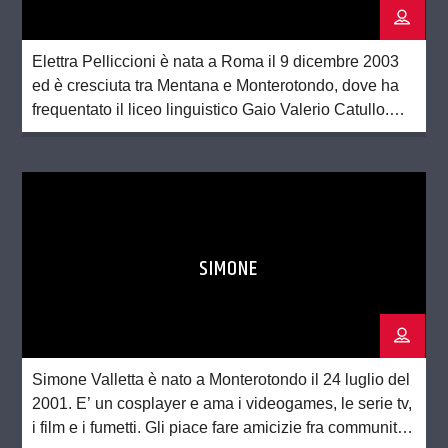
Elettra Pelliccioni è nata a Roma il 9 dicembre 2003
ed è cresciuta tra Mentana e Monterotondo, dove ha
frequentato il liceo linguistico Gaio Valerio Catullo.
Frequentante del corso di laurea di lingue orientali
alla Sapienza, ama la cultura e la letteratura orientale,
ma non solo. La musica, le serie TV e i film, ma […]
SIMONE
Simone Valletta è nato a Monterotondo il 24 luglio del
2001. E’ un cosplayer e ama i videogames, le serie tv,
i film e i fumetti. Gli piace fare amicizie fra community