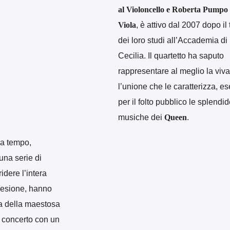
al Violoncello e Roberta Pumpo 
Viola
, è attivo dal 2007 dopo il
dei loro studi all’Accademia di
Cecilia. Il quartetto ha saputo
rappresentare al meglio la viva
l’unione che le caratterizza, 
per il folto pubblico le splendi
musiche dei
Queen
.
za tempo,
 una serie di
idere l’intera
coesione, hanno
va della maestosa
 concerto con un