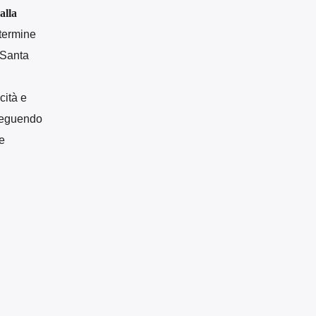
alla
 termine
 Santa
cità e
eseguendo
de