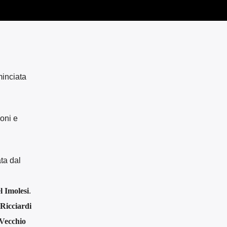
minciata
ioni e
ta dal
l Imolesi
.
Ricciardi
 Vecchio