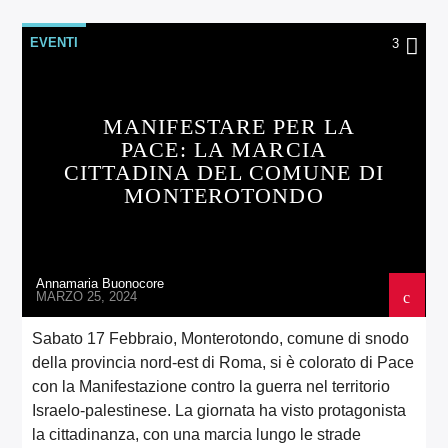
EVENTI
3
MANIFESTARE PER LA
PACE: LA MARCIA
CITTADINA DEL COMUNE DI
MONTEROTONDO
Annamaria Buonocore
MARZO 25, 2024
Sabato 17 Febbraio, Monterotondo, comune di snodo
della provincia nord-est di Roma, si è colorato di Pace
con la Manifestazione contro la guerra nel territorio
Israelo-palestinese. La giornata ha visto protagonista
la cittadinanza, con una marcia lungo le strade