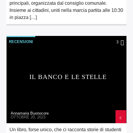
principali, organizzata dal consiglio comunale.
Insieme ai cittadini, uniti nella marcia partita alle 10:30
in piazza […]
RECENSIONI
3
IL BANCO E LE STELLE
Annamaria Buonocore
OTTOBRE 20, 2023
Un libro, forse unico, che ci racconta storie di studenti