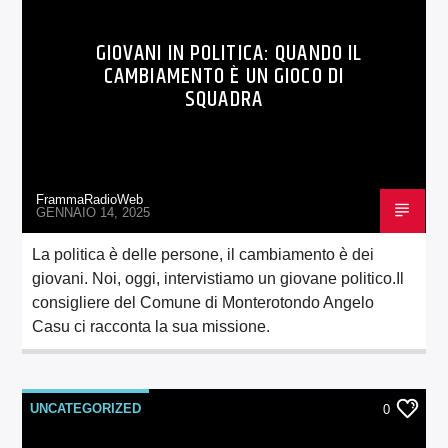
GIOVANI IN POLITICA: QUANDO IL
CAMBIAMENTO È UN GIOCO DI
SQUADRA
FrammaRadioWeb
GENNAIO 14, 2025
La politica è delle persone, il cambiamento è dei
giovani. Noi, oggi, intervistiamo un giovane politico.Il
consigliere del Comune di Monterotondo Angelo
Casu ci racconta la sua missione.
UNCATEGORIZED
0