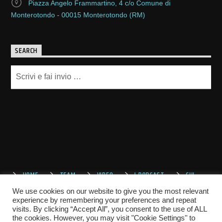
Piazza Angelo Frammartino, 4 c/o Comune di
Monterotondo - 00015 Monterotondo (RM)
SEARCH
HOME
TEAM
VIDEO
I PODCAST
CHI
SIAMO
CONTATTACI
We use cookies on our website to give you the most relevant
experience by remembering your preferences and repeat
visits. By clicking “Accept All”, you consent to the use of ALL
the cookies. However, you may visit "Cookie Settings" to