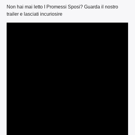
Non hai mai letto I Promessi Sposi? Guarda il nostro
trailer e lasciati incuriosire