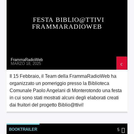
FESTA BIBLIO@TTIVI
FRAMMARADIOWEB
FrammaRadioWeb
MARZO 18, 2025
Il 15 Febbraio, il Team della FrammaRadioWeb ha
organizzato un pomeriggio presso la Biblioteca
Comunale Paolo Angelani di Monterotondo una festa
in cui sono stati mostrati alcuni degli elaborati creati
dai fruitori del progetto Biblio@ttivi!
BOOKTRAILER
5