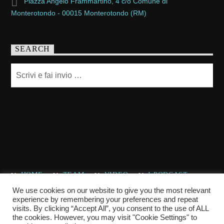
Piazza Angelo Frammartino, 4 c/o Comune di
Monterotondo - 00015 Monterotondo (RM)
SEARCH
HOME
TEAM
VIDEO
I PODCAST
CHI SIAMO
CONTATTACI
We use cookies on our website to give you the most relevant
experience by remembering your preferences and repeat
visits. By clicking “Accept All”, you consent to the use of ALL
the cookies. However, you may visit "Cookie Settings" to