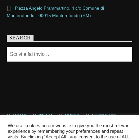
Piazza Angelo Frammartino, 4 c/o Comune di
Monterotondo - 00015 Monterotondo (RM)
SEARCH
HOME
TEAM
VIDEO
I PODCAST
CHI SIAMO
CONTATTACI
We use cookies on our website to give you the most relevant
experience by remembering your preferences and repeat
visits. By clicking “Accept All”, you consent to the use of ALL