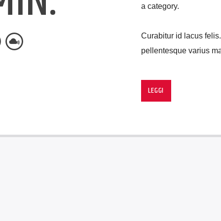
MIN.
a category.
Curabitur id lacus felis
pellentesque varius mau
Lorem ipsum dolor sit a
imperdiet pretium nibh
LEGGI
tristique commodo. Mae
consectetur eleifend at
suscipit quis, dapibus 
erat a, sagittis sapien
volutpat nunc in orci ti
mauris, scelerisque ut 
Suspendisse placerat i
Fusce pulvinar purus i
lobortis nec diam sed, 