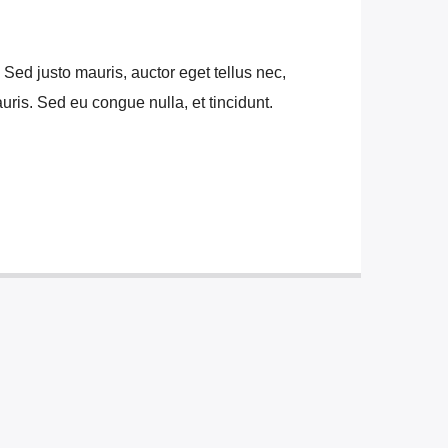
. Sed justo mauris, auctor eget tellus nec,
ris. Sed eu congue nulla, et tincidunt.
met, consectetur adipiscing elit. Mauris
 at aliquam. Cras vestibulum magna vel ante
cenas hendrerit dolor sed lectus
 ac lorem. Duis nisl neque, molestie in
eu massa. Nam ut sapien ultricies, porttitor
. Vestibulum tempor tempus convallis. Integer
ncidunt tincidunt et eget nisi. Aliquam est
purus ut, fermentum feugiat nisl.
nterdum faucibus. Aliquam erat volutpat.
d urna pellentesque tempor. Nunc felis odio,
feugiat tempus ante. Proin rutrum eros sed