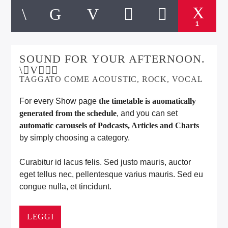
1
SOUND FOR YOUR AFTERNOON.
TAGGATO COME
ACOUSTIC
,
ROCK
,
VOCAL
For every Show page
the timetable is auomatically
generated from the schedule
, and you can set
automatic carousels of Podcasts, Articles and Charts
by simply choosing a category.
Curabitur id lacus felis. Sed justo mauris, auctor
eget tellus nec, pellentesque varius mauris. Sed eu
congue nulla, et tincidunt.
Lorem ipsum dolor sit amet, consectetur adipiscing
elit. Mauris imperdiet pretium nibh at aliquam. Cras
LEGGI
vestibulum magna vel ante tristique commodo.