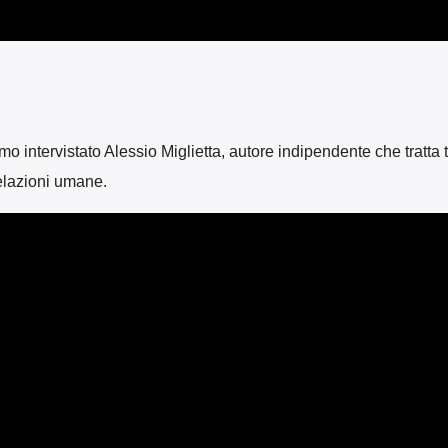
 intervistato Alessio Miglietta, autore indipendente che tratta 
elazioni umane.