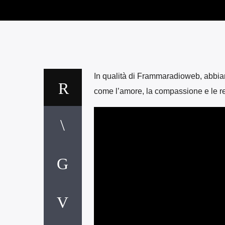
In qualità di Frammaradioweb, abbiamo
come l’amore, la compassione e le r