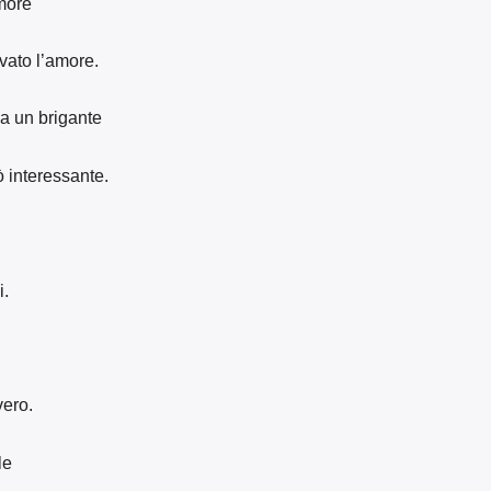
more
vato l’amore.
da un brigante
ò interessante.
i.
vero.
le