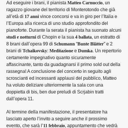
Ad eseguire i brani, il pianista
Matteo Carnuccio
, un
ragazzo giovane del territorio di Monterotondo che già
all’età di
17 anni
vince concorsi e va in giro per l’Italia e
l’Europa alla ricerca di uno studio approfondito del
pianoforte. Durante la serata il pianista ha suonato alcuni
studi e notturni
di Chopin e la sua
4 ballata
, un estratto di
8 brani dall’opera 99 di
Schumann
“
Bunte Blätter
” e 2
brani di
Tchaikovsky
:
Meditazione
e
Dumka
. Un repertorio
certamente impegnativo quanto sicuramente
affascinante, tanto da guadagnarsi il primo sold out della
rassegna! A conclusione del concerto in seguito agli
scroscianti ed incessanti applausi del pubblico, Matteo
ha voluto deliziare ulteriormente la sala con una
doppietta di bis, ben due preludi di Scrjabin tratti
dall’opera 11.
Al termine della manifestazione, il presentatore ha
lasciato aperto l’invito a seguire anche il prossimo
evento, che sarà l’
11 febbraio
, appuntamento che vedrà